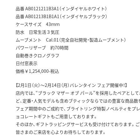
品番 AB0121211B3A1（インダイヤルホワイト）
品番 AB01213B1B1A1（インダイヤルブラック）
ケースサイズ 43ｍｍ
防水 日常生活３気圧
ムーブメント Cal.01（完全自社開発・製造ムーブメント）
パワーリザーブ 約70時間
自動巻きクロノグラフ
日付窓表示
価格￥1,254,000-税込
【2月1日（火）～2月14日（月）バレンタイン フェア開催中！】
店内では、“ブラック マザー オブ パール”を採用したペアと
ど、定番・人気モデルも含めブティックならではの豊富な商品数
フェア期間中のご成約で、ブライトリング特製ノベルティをプレ
ョコレートギフトもご用意しております。
そのほか、ギフトラッピングサービスも受け付けております。ご
皆さまのご来店を心よりお待ちしております。