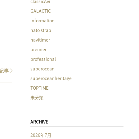
classicAvi
GALACTIC
information
nato strap
navitimer
premier
professional
superocean
記事
superoceanheritage
TOPTIME
未分類
ARCHIVE
2026年7月