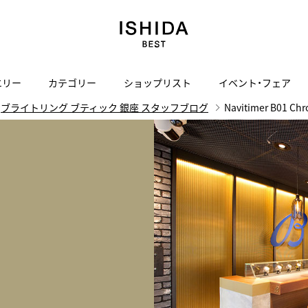
エリー
カテゴリー
ショップリスト
イベント・フェア
ブライトリング ブティック 銀座 スタッフブログ
Navitimer B01 Chr
H
I
J
K
L
M
N
O
P
ご来店の予約
会社概要
オンライン相談
サービス
ド
BLOG
ISHIDA表参道
買取り・下取り・委託サービスについて
検索
採用情報
TRON
amazfit
X
ン
アマズフィット
ISHIDA SPECIAL EDITION
I
ヴィンテージブランド一覧はこちら
Luxury Time Lounge
 Heart
ARMINSTROM
デザイナーズ家電
い
ハート
アーミンシュトローム
日用品
i
IWC 表参道ブティック
SA
その他