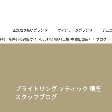
正規取り扱いブランド
ヴィンテージブランド
ジュ
時計・腕時計の通販サイトBEST ISHIDA（正規・中古販売店）
ブログ
A
B
C
D
E
F
G
代表メッセージ
お問い合わせ
YOUTUBE
正規取り扱いブラン
ISHIDA新宿
BEST VINTAGEについて
ニュースリリース
査定お申込み
Accurate Form
ACCU
FACEBOOK
アキュレイトフォルム
アキュトロ
ラグジュアリーウォッチ
TimeVallée ISHIDA Azabudai Hills
ANGEL CLOVER
Angel
ウォッチ
エンジェルクローバー
エンジェル
ブライトリング ブティック 銀座
LINE
スマートウォッチ
スタッフブログ
ブライトリング ブティック GINZA SIX
ASTRON
ATTE
ジュエリー
アストロン
アテッサ