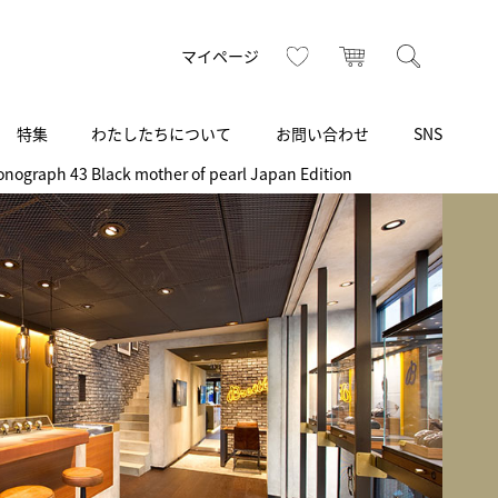
お気に入り
カート
検索
マイページ
特集
わたしたちについて
お問い合わせ
SNS
onograph 43 Black mother of pearl Japan Edition
R
S
T
U
V
W
X
Z
買取り・下取り・委託サービス
CSR
ヴィンテージブランド
INSTAGRAM
ISHIDA N43°（札幌）
AMIDA
TikTok
アミダ
SHIDA いいモノ Selection
ブライトリング ブティック 銀座
Arnold & Son
いモノ Gift selection
アーノルド＆サン
.s.d.(アイエスディー)
BEST VINTAGE
新宿