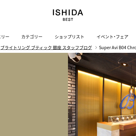
エリー
カテゴリー
ショップリスト
イベント・フェア
ブライトリング ブティック 銀座 スタッフブログ
Super Avi B04 Chr
H
I
J
K
L
M
N
O
P
ご来店の予約
会社概要
オンライン相談
サービス
ド
BLOG
ISHIDA表参道
買取り・下取り・委託サービスについて
検索
採用情報
TRON
amazfit
X
ン
アマズフィット
ISHIDA SPECIAL EDITION
I
ヴィンテージブランド一覧はこちら
Luxury Time Lounge
 Heart
ARMINSTROM
デザイナーズ家電
い
ハート
アーミンシュトローム
日用品
i
IWC 表参道ブティック
SA
その他