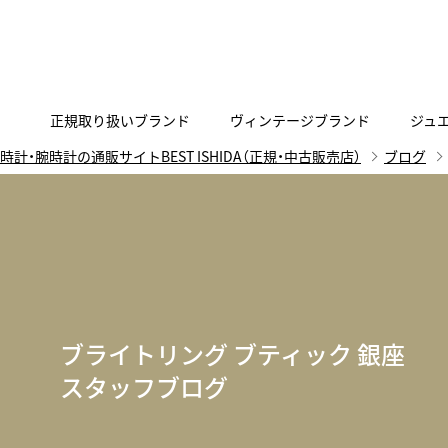
正規取り扱いブランド
ヴィンテージブランド
ジュ
時計・腕時計の通販サイトBEST ISHIDA（正規・中古販売店）
ブログ
A
B
C
D
E
F
G
代表メッセージ
お問い合わせ
YOUTUBE
正規取り扱いブラン
ISHIDA新宿
BEST VINTAGEについて
ニュースリリース
査定お申込み
Accurate Form
ACCU
FACEBOOK
アキュレイトフォルム
アキュトロ
ラグジュアリーウォッチ
TimeVallée ISHIDA Azabudai Hills
ANGEL CLOVER
Angel
ウォッチ
エンジェルクローバー
エンジェル
ブライトリング ブティック 銀座
LINE
スマートウォッチ
スタッフブログ
ブライトリング ブティック GINZA SIX
ASTRON
ATTE
ジュエリー
アストロン
アテッサ