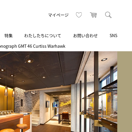
お気に入り
カート
検索
マイページ
特集
わたしたちについて
お問い合わせ
SNS
onograph GMT 46 Curtiss Warhawk
R
S
T
U
V
W
X
Z
買取り・下取り・委託サービス
CSR
ヴィンテージブランド
INSTAGRAM
ISHIDA N43°（札幌）
AMIDA
TikTok
アミダ
SHIDA いいモノ Selection
ブライトリング ブティック 銀座
Arnold & Son
いモノ Gift selection
アーノルド＆サン
.s.d.(アイエスディー)
BEST VINTAGE
新宿