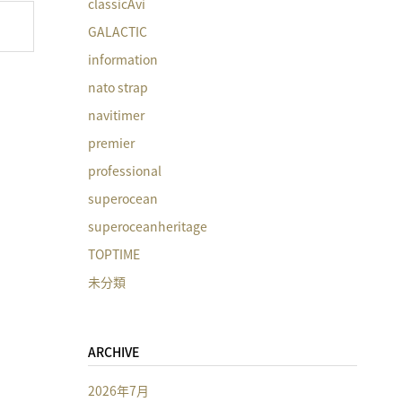
classicAvi
GALACTIC
information
nato strap
navitimer
premier
professional
superocean
superoceanheritage
TOPTIME
未分類
ARCHIVE
2026年7月