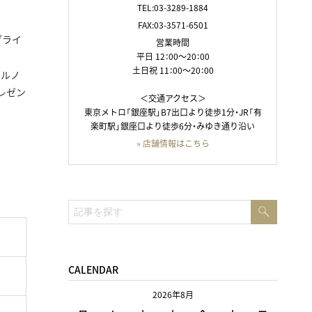
TEL:03-3289-1884
FAX:03-3571-6501
ブライ
営業時間
平日 12：00～20：00
土日祝 11：00～20：00
ナルノ
レゼン
＜交通アクセス＞
東京メトロ「銀座駅」B7出口より徒歩1分・JR「有
楽町駅」銀座口より徒歩6分・みゆき通り沿い
» 店舗情報はこちら
検
検
索
索:
CALENDAR
2026年8月