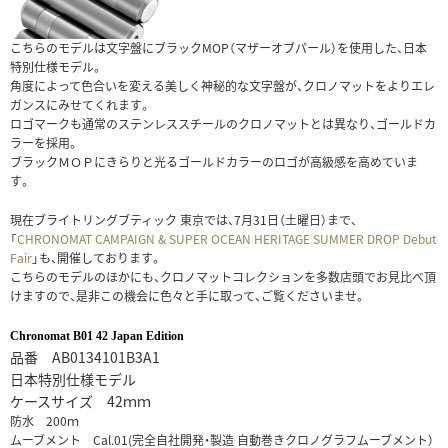
こちらのモデルは文字盤にブラックMOP（マザーオブパール）を使用した、日本
特別仕様モデル。
角度によって色合いを変える美しく神秘的な文字盤が、クロノマットをよりエレ
ガンスにみせてくれます。
ロゴマークも通常のステンレススチールのクロノマットとは異なり、ゴールドカ
ラーを採用。
ブラックＭＯＰにきらりと光るゴールドカラーのロゴが高級感を高めていま
す。
現在ブライトリングブティック 東京では、7月31日（土曜日）まで、
「
CHRONOMAT CAMPAIGN & SUPER OCEAN HERITAGE SUMMER DROP Debut
Fair
」
も、開催しております。
こちらのモデルのほかにも、クロノマットコレクションを多数店頭でお見比べ頂
けますので、是非この機会に色々と手に取って、ご覧くださいませ。
Chronomat B01 42 Japan Edition
品番 AB0134101B3A1
日本特別仕様モデル
ケースサイズ 42ｍｍ
防水 200ｍ
ムーブメント Cal.01(完全自社開発・製造 自動巻きクロノグラフムーブメント）