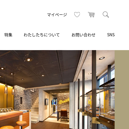
お気に入り
カート
検索
マイページ
特集
わたしたちについて
お問い合わせ
SNS
R
S
T
U
V
W
X
Z
買取り・下取り・委託サービス
CSR
ヴィンテージブランド
INSTAGRAM
ISHIDA N43°（札幌）
AMIDA
TikTok
アミダ
SHIDA いいモノ Selection
ブライトリング ブティック 銀座
Arnold & Son
いモノ Gift selection
アーノルド＆サン
.s.d.(アイエスディー)
BEST VINTAGE
新宿