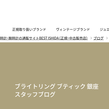
正規取り扱いブランド
ヴィンテージブランド
ジュ
時計・腕時計の通販サイトBEST ISHIDA（正規・中古販売店）
ブログ
A
B
C
D
E
F
G
代表メッセージ
お問い合わせ
YOUTUBE
正規取り扱いブラン
ISHIDA新宿
BEST VINTAGEについて
ニュースリリース
査定お申込み
Accurate Form
ACCU
FACEBOOK
アキュレイトフォルム
アキュトロ
ラグジュアリーウォッチ
TimeVallée ISHIDA Azabudai Hills
ANGEL CLOVER
Angel
ウォッチ
エンジェルクローバー
エンジェル
ブライトリング ブティック 銀座
LINE
スマートウォッチ
スタッフブログ
ブライトリング ブティック GINZA SIX
ASTRON
ATTE
ジュエリー
アストロン
アテッサ