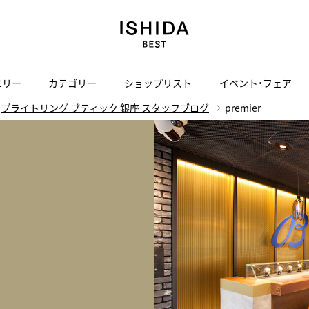
エリー
カテゴリー
ショップリスト
イベント・フェア
ブライトリング ブティック 銀座 スタッフブログ
premier
H
I
J
K
L
M
N
O
P
ご来店の予約
会社概要
オンライン相談
サービス
ド
BLOG
ISHIDA表参道
買取り・下取り・委託サービスについて
検索
採用情報
TRON
amazfit
X
ン
アマズフィット
ISHIDA SPECIAL EDITION
I
ヴィンテージブランド一覧はこちら
Luxury Time Lounge
 Heart
ARMINSTROM
デザイナーズ家電
い
ハート
アーミンシュトローム
日用品
i
IWC 表参道ブティック
SA
その他