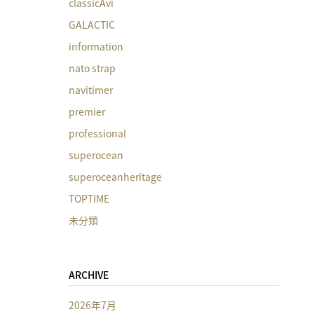
classicAvi
GALACTIC
information
nato strap
navitimer
premier
professional
superocean
superoceanheritage
TOPTIME
未分類
ARCHIVE
2026年7月