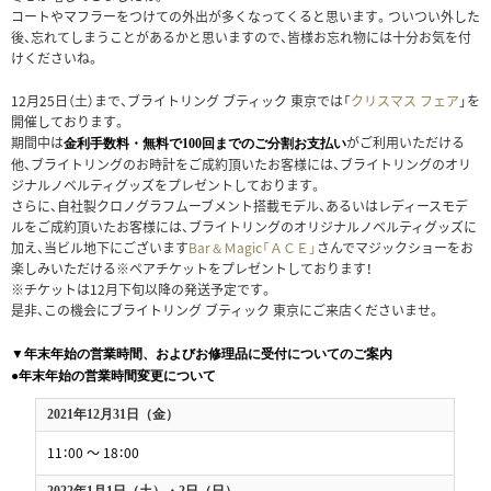
コートやマフラーをつけての外出が多くなってくると思います。ついつい外した
後、忘れてしまうことがあるかと思いますので、皆様お忘れ物には十分お気を付
けくださいね。
12月25日（土）まで、ブライトリング ブティック 東京では「
クリスマス フェア
」を
開催しております。
期間中は
がご利用いただける
金利手数料・無料で100回までのご分割お支払い
他、ブライトリングのお時計をご成約頂いたお客様には、ブライトリングのオリ
ジナルノベルティグッズをプレゼントしております。
さらに、自社製クロノグラフムーブメント搭載モデル、あるいはレディースモデ
ルをご成約頂いたお客様には、ブライトリングのオリジナルノベルティグッズに
加え、当ビル地下にございます
Bar＆Ｍagic「ＡＣＥ」
さんでマジックショーをお
楽しみいただける※ペアチケットをプレゼントしております！
※チケットは12月下旬以降の発送予定です。
是非、この機会にブライトリング ブティック 東京にご来店くださいませ。
▼年末年始の営業時間、およびお修理品に受付についてのご案内
●年末年始の営業時間変更について
2021年12月31日（金）
11：00 ～ 18：00