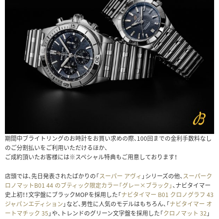
期間中ブライトリングのお時計をお買い求めの際、100回までの金利手数料なし
のご分割払いをご利用いただけるほか、
ご成約頂いたお客様には※スペシャル特典もご用意しております！
店頭では、先日発表されたばかりの「
スーパー アヴィ
」シリーズの他、
スーパーク
ロノマットB01 44 のブティック限定カラー「グレー×ブラック」
、ナビタイマー
史上初！！文字盤にブラックMOPを採用した「
ナビタイマー B01 クロノグラフ 43
ジャパンエディション
」など、男性に人気のモデルはもちろん、「
ナビタイマー オ
ートマチック 35
」や、トレンドのグリーン文字盤を採用した「
クロノマット 32
」