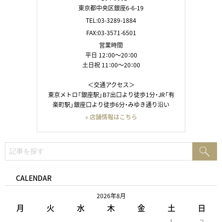
東京都中央区銀座6-6-19
TEL:03-3289-1884
FAX:03-3571-6501
営業時間
平日 12：00～20：00
土日祝 11：00～20：00
＜交通アクセス＞
東京メトロ「銀座駅」B7出口より徒歩1分・JR「有
楽町駅」銀座口より徒歩6分・みゆき通り沿い
» 店舗情報はこちら
検
検
索:
索
CALENDAR
2026年8月
月
火
水
木
金
土
日