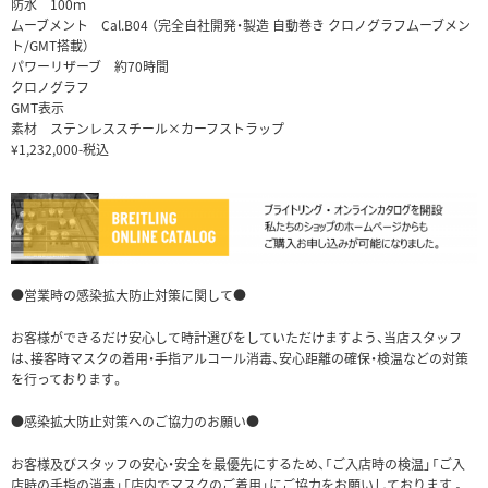
防水 100ｍ
ムーブメント Cal.B04 （完全自社開発・製造 自動巻き クロノグラフムーブメン
ト/GMT搭載）
パワーリザーブ 約70時間
クロノグラフ
GMT表示
素材 ステンレススチール×カーフストラップ
¥1,232,000-税込
●営業時の感染拡大防止対策に関して●
お客様ができるだけ安心して時計選びをしていただけますよう、当店スタッフ
は、接客時マスクの着用・手指アルコール消毒、安心距離の確保・検温などの対策
を行っております。
●感染拡大防止対策へのご協力のお願い●
お客様及びスタッフの安心・安全を最優先にするため、「ご入店時の検温」「ご入
店時の手指の消毒」「店内でマスクのご着用」にご協力をお願いしております 。