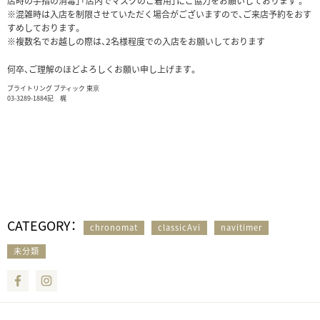
店時の手指の消毒」「店内でマスクのご着用」にご協力をお願いしております 。
※混雑時は入店を制限させていただく場合がございますので、ご来店予約をおす
すめしております。
※複数名でお越しの際は、2名様程度での入店をお願いしております
何卒、ご理解のほどよろしくお願い申し上げます。
ブライトリング ブティック 東京
03-3289-1884記 梶
CATEGORY：
chronomat
classicAvi
navitimer
未分類
Facebook
Instagram