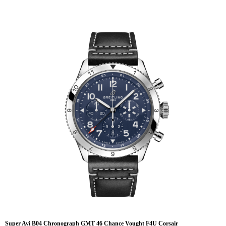
Super Avi B04 Chronograph GMT 46 Chance Vought F4U Corsair