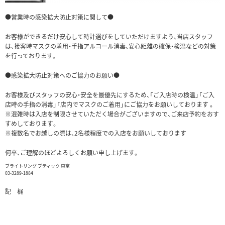
●営業時の感染拡大防止対策に関して●
お客様ができるだけ安心して時計選びをしていただけますよう、当店スタッフ
は、接客時マスクの着用・手指アルコール消毒、安心距離の確保・検温などの対策
を行っております。
●感染拡大防止対策へのご協力のお願い●
お客様及びスタッフの安心・安全を最優先にするため、「ご入店時の検温」「ご入
店時の手指の消毒」「店内でマスクのご着用」にご協力をお願いしております 。
※混雑時は入店を制限させていただく場合がございますので、ご来店予約をおす
すめしております。
※複数名でお越しの際は、2名様程度での入店をお願いしております
何卒、ご理解のほどよろしくお願い申し上げます。
ブライトリング ブティック 東京
03-3289-1884
記 梶