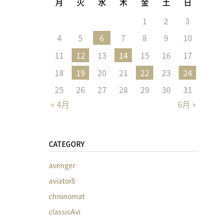
月
火
水
木
金
土
日
1
2
3
4
5
6
7
8
9
10
11
12
13
14
15
16
17
18
19
20
21
22
23
24
25
26
27
28
29
30
31
« 4月
6月 »
CATEGORY
avenger
aviator8
chronomat
classicAvi