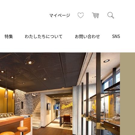
お気に入り
カート
検索
マイページ
特集
わたしたちについて
お問い合わせ
SNS
R
S
T
U
V
W
X
Z
買取り・下取り・委託サービス
CSR
ヴィンテージブランド
INSTAGRAM
ISHIDA N43°（札幌）
AMIDA
TikTok
アミダ
SHIDA いいモノ Selection
ブライトリング ブティック 銀座
Arnold & Son
いモノ Gift selection
アーノルド＆サン
.s.d.(アイエスディー)
BEST VINTAGE
新宿