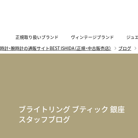
正規取り扱いブランド
ヴィンテージブランド
ジュ
時計・腕時計の通販サイトBEST ISHIDA（正規・中古販売店）
ブログ
A
B
C
D
E
F
G
代表メッセージ
お問い合わせ
YOUTUBE
正規取り扱いブラン
ISHIDA新宿
BEST VINTAGEについて
ニュースリリース
査定お申込み
Accurate Form
ACCU
FACEBOOK
アキュレイトフォルム
アキュトロ
ラグジュアリーウォッチ
TimeVallée ISHIDA Azabudai Hills
ANGEL CLOVER
Angel
ウォッチ
エンジェルクローバー
エンジェル
ブライトリング ブティック 銀座
LINE
スマートウォッチ
スタッフブログ
ブライトリング ブティック GINZA SIX
ASTRON
ATTE
ジュエリー
アストロン
アテッサ