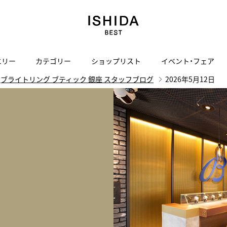
エリー
カテゴリー
ショップリスト
イベント・フェア
ブライトリング ブティック 銀座 スタッフブログ
2026年5月12日
H
I
J
K
L
M
N
O
P
ご来店の予約
会社概要
オンライン相談
サービス
ド
BLOG
ISHIDA表参道
買取り・下取り・委託サービスについて
検索
採用情報
TRON
amazfit
X
ン
アマズフィット
ISHIDA SPECIAL EDITION
I
ヴィンテージブランド一覧はこちら
Luxury Time Lounge
 Heart
ARMINSTROM
デザイナーズ家電
い
ハート
アーミンシュトローム
日用品
i
IWC 表参道ブティック
SA
その他