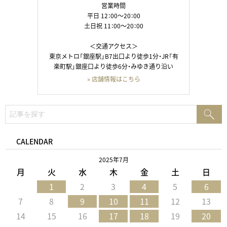
営業時間
平日 12：00～20：00
土日祝 11：00～20：00
＜交通アクセス＞
東京メトロ「銀座駅」B7出口より徒歩1分・JR「有
楽町駅」銀座口より徒歩6分・みゆき通り沿い
» 店舗情報はこちら
検
検
索:
索
CALENDAR
2025年7月
月
火
水
木
金
土
日
1
2
3
4
5
6
7
8
9
10
11
12
13
14
15
16
17
18
19
20