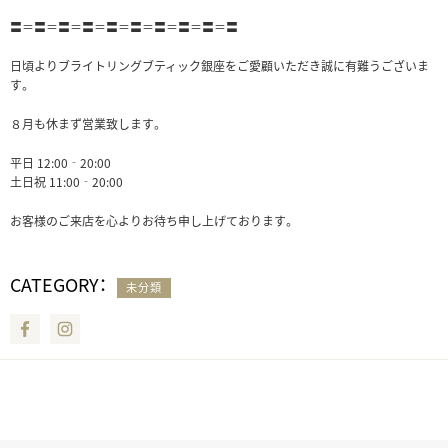
〓＝〓＝〓＝〓＝〓＝〓＝〓＝〓＝〓＝〓
日頃よりブライトリングブティック銀座をご愛顧いただき誠に有難うございま
す。
８月も休まず営業致します。
平日 12:00‐20:00
土日祝 11:00‐20:00
お客様のご来店を心よりお待ち申し上げております。
CATEGORY：
未分類
Facebook
Instagram