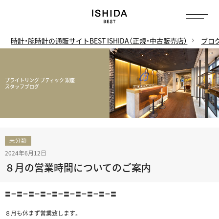
時計・腕時計の通販サイトBEST ISHIDA（正規・中古販売店）
ブロ
ブライトリング ブティック 銀座
スタッフブログ
未分類
2024年6月12日
８月の営業時間についてのご案内
〓＝〓＝〓＝〓＝〓＝〓＝〓＝〓＝〓＝〓
８月も休まず営業致します。