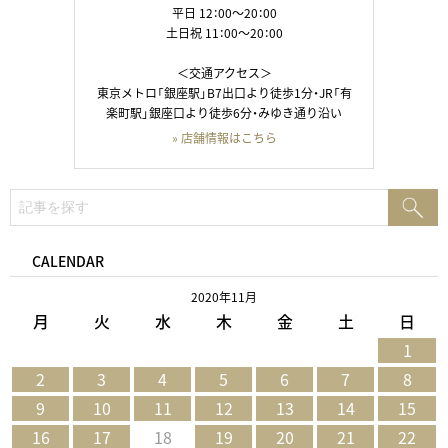
平日 12：00～20：00
土日祝 11：00～20：00
＜交通アクセス＞
東京メトロ「銀座駅」B7出口より徒歩1分・JR「有
楽町駅」銀座口より徒歩6分・みゆき通り沿い
» 店舗情報はこちら
検
検
索:
索
CALENDAR
2020年11月
月
火
水
木
金
土
日
1
2
3
4
5
6
7
8
9
10
11
12
13
14
15
16
17
18
19
20
21
22