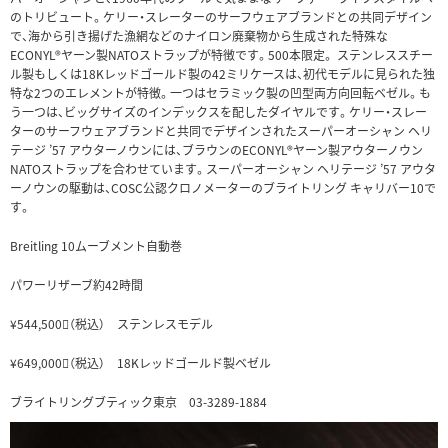
のトリビュート。ケリー・スレーターのサーフウェアブランドとの共同デザイン
で、海から引き揚げた漁網などのナイロン廃棄物から生成された特殊な
ECONYL®ヤーン製NATOストラップが特徴です。500本限定。 ステンレススチー
ル製もしくは18Kレッドゴールド製の42ミリケースは、初代モデルに見られた独
特な2つのエレメントが特徴。一つはセラミック製の凹型両方向回転ベゼル。も
う一つは、ビッグサイズのインデックスを配したダイヤルです。ケリー・スレー
ターのサーフウェアブランドと共同でデザインされたスーパーオーシャン ヘリ
テージ ’57 アウターノウンには、ブラウンのECONYL®ヤーン製アウターノウン
NATOストラップを合わせています。スーパーオーシャン ヘリテージ ’57 アウタ
ーノウンの駆動は、COSC公認クロノメーターのブライトリング キャリバー10で
す。
Breitling 10ムーブメント自動巻
パワーリザーブ約42時間
¥544,500（税込） ステンレスモデル
¥649,000（税込） 18Kレッドゴールド製ベゼル
ブライトリングブティック東京 03-3289-1884