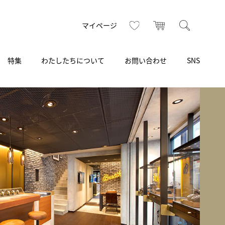
お気に入り
カート
検索
マイページ
特集
わたしたちについて
お問い合わせ
SNS
R
S
T
U
V
W
X
Z
買取り・下取り・委託サービス
CSR
ヴィンテージブランド
INSTAGRAM
ISHIDA N43°（札幌）
AMIDA
TikTok
アミダ
SHIDA いいモノ Selection
ブライトリング ブティック 銀座
Arnold & Son
いモノ Gift selection
アーノルド＆サン
.s.d.(アイエスディー)
BEST VINTAGE
新宿