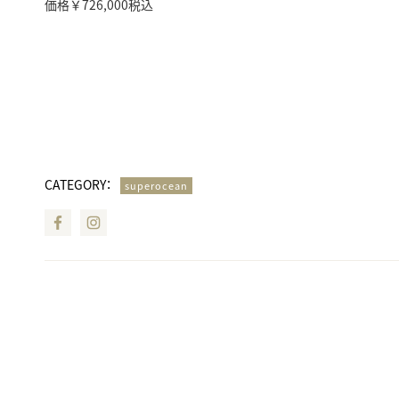
価格￥726,000税込
CATEGORY：
superocean
Facebook
Instagram