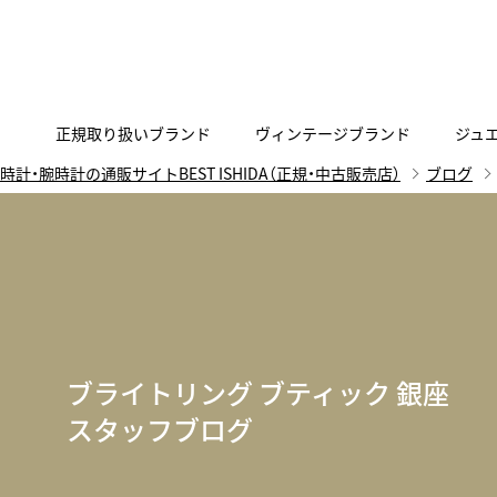
正規取り扱いブランド
ヴィンテージブランド
ジュ
時計・腕時計の通販サイトBEST ISHIDA（正規・中古販売店）
ブログ
A
B
C
D
E
F
G
代表メッセージ
お問い合わせ
YOUTUBE
正規取り扱いブラン
ISHIDA新宿
BEST VINTAGEについて
ニュースリリース
査定お申込み
Accurate Form
ACCU
FACEBOOK
アキュレイトフォルム
アキュトロ
ラグジュアリーウォッチ
TimeVallée ISHIDA Azabudai Hills
ANGEL CLOVER
Angel
ウォッチ
エンジェルクローバー
エンジェル
ブライトリング ブティック 銀座
LINE
スマートウォッチ
スタッフブログ
ブライトリング ブティック GINZA SIX
ASTRON
ATTE
ジュエリー
アストロン
アテッサ