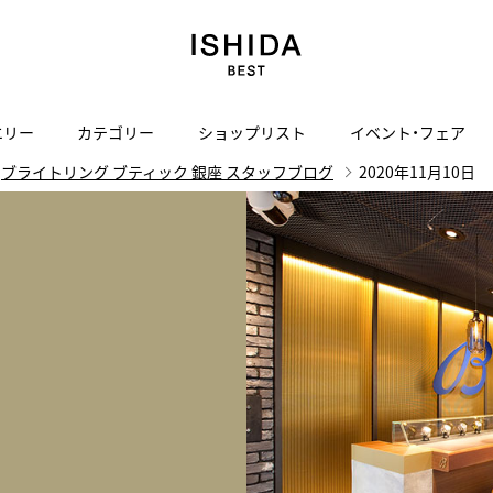
エリー
カテゴリー
ショップリスト
イベント・フェア
ブライトリング ブティック 銀座 スタッフブログ
2020年11月10日
H
I
J
K
L
M
N
O
P
ご来店の予約
会社概要
オンライン相談
サービス
ド
BLOG
ISHIDA表参道
買取り・下取り・委託サービスについて
検索
採用情報
TRON
amazfit
X
ン
アマズフィット
ISHIDA SPECIAL EDITION
I
ヴィンテージブランド一覧はこちら
Luxury Time Lounge
 Heart
ARMINSTROM
デザイナーズ家電
い
ハート
アーミンシュトローム
日用品
i
IWC 表参道ブティック
SA
その他