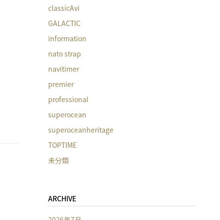
classicAvi
GALACTIC
information
nato strap
navitimer
premier
professional
superocean
superoceanheritage
TOPTIME
未分類
ARCHIVE
2026年7月