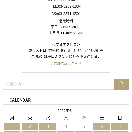
TEL:03-3289-1884
FAX:03-3571-6501
営業時間
平日 12：00～20：00
土日祝 11：00～20：00
＜交通アクセス＞
東京メトロ「銀座駅」B7出口より徒歩1分・JR「有
楽町駅」銀座口より徒歩6分・みゆき通り沿い
» 店舗情報はこちら
検
検
索:
索
CALENDAR
2020年6月
月
火
水
木
金
土
日
1
2
3
4
5
6
7