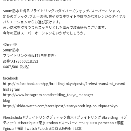
500m防水を誇るブライトリングのダイバーズウォッチ、スーパーオシャン。
定番のブラッグ、ブルーの他、爽やかなホワイトや鮮やかなオレンジのダイヤル
バリエーションからお選び頂けます。
高い防水を持ちつつもスッキリとした厚みで装着感もございます、
今年の夏はスーパーオーシャンをいかがでしょうか。
42mm径
500m防水
ブライトリング搭載17（自動巻き）
品番：A17366021B1S2
¥467,500-（税込）
facebook
https://m.facebook.com/pg/breitling.tokyo/posts/?ref=stream&mt_nav=0
Instagram
https://www.instagram.com/breitling_tokyo_manager
blog
https://ishida-watch.com/store/post/?entry=breitling-boutique-tokyo
‪#bestishida ‪#ブライトリングブティック東京‬ ‪#‎ブライトリング‬‪ #breitling #ブ
ティック ＃boutique #東京 #tokyo #スーパーオーシャン#superocean #銀座
#ginza‬ ‪#‎時計‬ ‪#watch ‎#clock‬ #‪‎東京‬ ‪#JAPAN‬ #日本‪