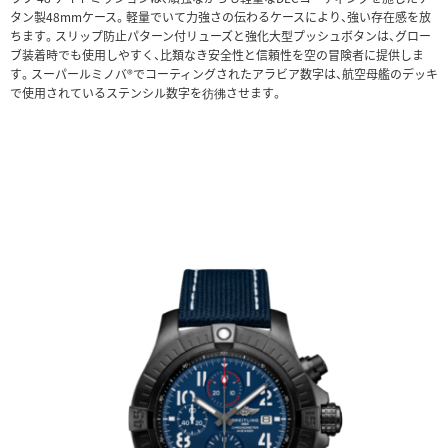
タン製48mmケース。軽量でいて力強さの伝わるケースにより、強い存在感を放
ちます。スリップ防止パターン付リューズと強化大型プッシュボタンは、グロー
ブ装着時でも使用しやすく、比類なき安全性と信頼性を空の冒険者に提供しま
す。スーパールミノバ®でコーティングされたアラビア数字は、航空母艦のデッキ
で使用されているステンシル数字を彷彿させます。