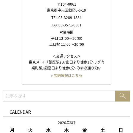
〒104-0061
東京都中央区銀座6-6-19
TEL:03-3289-1884
FAX:03-3571-6501
営業時間
平日 12：00～20：00
土日祝 11：00～20：00
＜交通アクセス＞
東京メトロ「銀座駅」B7出口より徒歩1分・JR「有
楽町駅」銀座口より徒歩6分・みゆき通り沿い
» 店舗情報はこちら
検
検
索:
索
CALENDAR
2020年6月
月
火
水
木
金
土
日