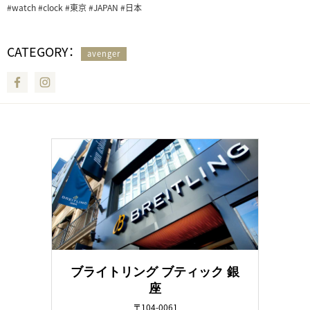
‪#watch ‎#clock‬ #‪‎東京‬ ‪#JAPAN‬ #日本‪
CATEGORY：
avenger
Facebook
Instagram
ブライトリング ブティック 銀
座
〒104-0061