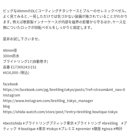
ビッグな48mmのDLCコーティングチタンケースとブルーのセレミックベゼル。
よく見てみると、一見しただけでは気づかない装備が施されていることがわかり
ます。例えば軟鉄製インナーケースが内部を磁界の影響から守るほか、ケース左
側についたロックが回転ベゼルをしっかりと固定します。
是非お試し下さいませ。
48mm径
300m防水
ブライトリング17(自動巻き)
品番 E17369241I1S1
¥616,000-（税込)
facebook
https://m.facebook.com/pg/breitling.tokyo/posts/?ref=stream&mt_nav=0
Instagram
https://www.instagram.com/breitling_tokyo_manager
blog
https://ishida-watch.com/store/post/?entry=breitling-boutique-tokyo
‪#bestishida ‪#ブライトリングブティック東京‬ ‪#‎ブライトリング‬‪ #breitling #ブ
ティック ＃boutique #東京 #tokyo #プレミエ #premier #銀座 #ginza‬ ‪#‎時計‬