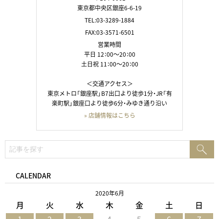
東京都中央区銀座6-6-19
TEL:03-3289-1884
FAX:03-3571-6501
営業時間
平日 12：00～20：00
土日祝 11：00～20：00
＜交通アクセス＞
東京メトロ「銀座駅」B7出口より徒歩1分・JR「有
楽町駅」銀座口より徒歩6分・みゆき通り沿い
» 店舗情報はこちら
検
検
索:
索
CALENDAR
2020年6月
月
火
水
木
金
土
日