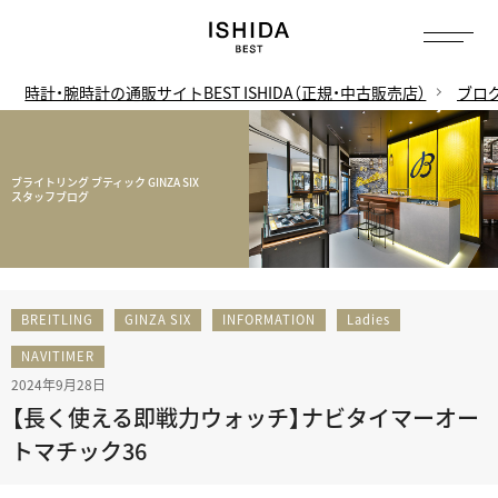
時計・腕時計の通販サイトBEST ISHIDA（正規・中古販売店）
ブロ
ブライトリング ブティック GINZA SIX
スタッフブログ
BREITLING
GINZA SIX
INFORMATION
Ladies
NAVITIMER
2024年9月28日
【長く使える即戦力ウォッチ】ナビタイマーオー
トマチック36