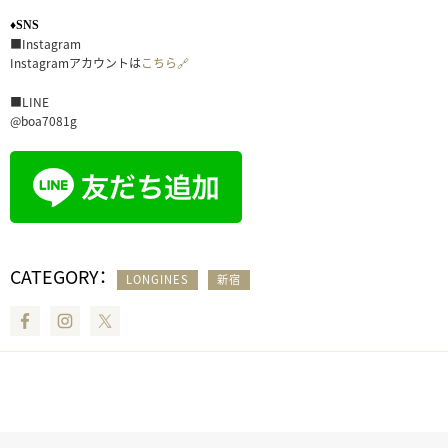
♦SNS
■Instagram
Instagramアカウントは
こちら🔗
■LINE
@boa7081g
CATEGORY：
LONGINES
新宿
Facebook
Instagram
Twitter