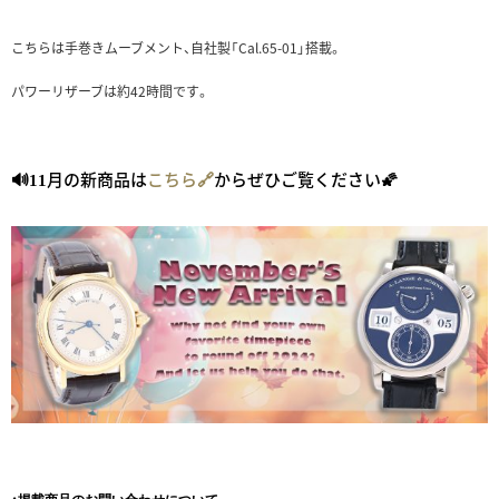
こちらは手巻きムーブメント、自社製「Cal.65-01」搭載。
パワーリザーブは約42時間です。
月の新商品は
こちら🔗
からぜひご覧ください🌠
🔊11