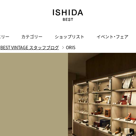
エリー
カテゴリー
ショップリスト
イベント・フェア
BEST VINTAGE スタッフブログ
ORIS
H
I
J
K
L
M
N
O
P
ご来店の予約
会社概要
オンライン相談
サービス
ド
BLOG
ISHIDA表参道
買取り・下取り・委託サービスについて
検索
採用情報
TRON
amazfit
X
ン
アマズフィット
ISHIDA SPECIAL EDITION
I
ヴィンテージブランド一覧はこちら
Luxury Time Lounge
 Heart
ARMINSTROM
デザイナーズ家電
い
ハート
アーミンシュトローム
日用品
i
IWC 表参道ブティック
SA
その他