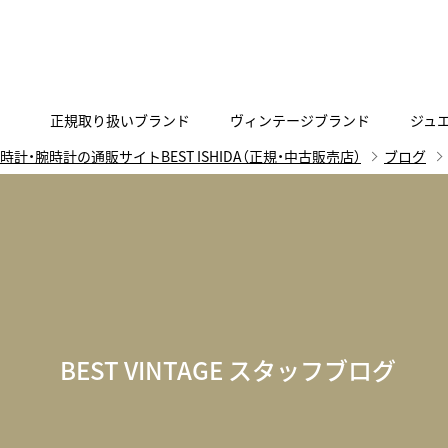
正規取り扱いブランド
ヴィンテージブランド
ジュ
時計・腕時計の通販サイトBEST ISHIDA（正規・中古販売店）
ブログ
A
B
C
D
E
F
G
代表メッセージ
お問い合わせ
YOUTUBE
正規取り扱いブラン
ISHIDA新宿
BEST VINTAGEについて
ニュースリリース
査定お申込み
Accurate Form
ACCU
FACEBOOK
アキュレイトフォルム
アキュトロ
ラグジュアリーウォッチ
TimeVallée ISHIDA Azabudai Hills
ANGEL CLOVER
Angel
ウォッチ
エンジェルクローバー
エンジェル
LINE
スマートウォッチ
BEST VINTAGE スタッフブログ
ブライトリング ブティック GINZA SIX
ASTRON
ATTE
ジュエリー
アストロン
アテッサ