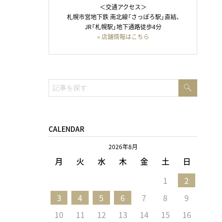
＜交通アクセス＞
札幌市営地下鉄 南北線「さっぽろ駅」直結、
JR「札幌駅」地下通路徒歩4分
» 店舗情報はこちら
検
検
索
索:
CALENDAR
2026年8月
月
火
水
木
金
土
日
1
2
3
4
5
6
7
8
9
10
11
12
13
14
15
16