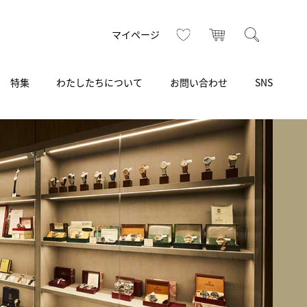
お気に入り
カート
検索
マイページ
特集
わたしたちについて
お問い合わせ
SNS
R
S
T
U
V
W
X
Z
買取り・下取り・委託サービス
CSR
ヴィンテージブランド
INSTAGRAM
ISHIDA N43°（札幌）
AMIDA
TikTok
アミダ
SHIDA いいモノ Selection
ブライトリング ブティック 銀座
Arnold & Son
いモノ Gift selection
アーノルド＆サン
.s.d.(アイエスディー)
BEST VINTAGE
新宿