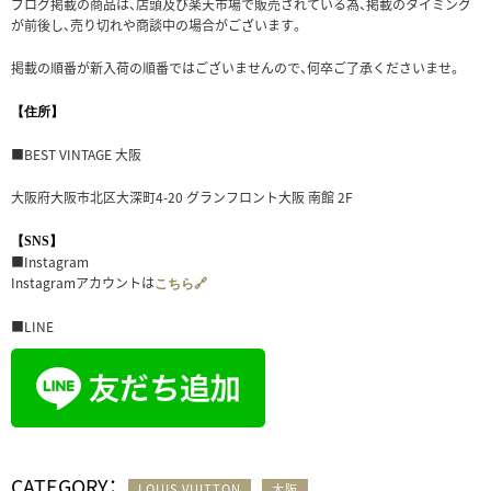
ブログ掲載の商品は、店頭及び楽天市場で販売されている為、掲載のタイミング
が前後し、売り切れや商談中の場合がございます。
掲載の順番が新入荷の順番ではございませんので、何卒ご了承くださいませ。
【住所】
■BEST VINTAGE 大阪
大阪府大阪市北区大深町4-20 グランフロント大阪 南館 2F
【SNS】
■Instagram
Instagramアカウントは
こちら🔗
■LINE
CATEGORY：
LOUIS VUITTON
大阪