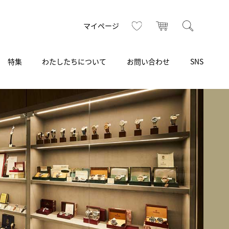
お気に入り
カート
検索
マイページ
特集
わたしたちについて
お問い合わせ
SNS
R
S
T
U
V
W
X
Z
買取り・下取り・委託サービス
CSR
ヴィンテージブランド
INSTAGRAM
ISHIDA N43°（札幌）
AMIDA
TikTok
アミダ
SHIDA いいモノ Selection
ブライトリング ブティック 銀座
Arnold & Son
いモノ Gift selection
アーノルド＆サン
.s.d.(アイエスディー)
BEST VINTAGE
新宿