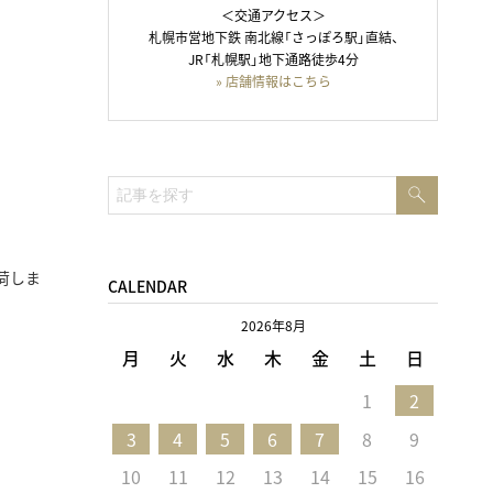
＜交通アクセス＞
札幌市営地下鉄 南北線「さっぽろ駅」直結、
JR「札幌駅」地下通路徒歩4分
» 店舗情報はこちら
検
検
索
索:
荷しま
CALENDAR
2026年8月
月
火
水
木
金
土
日
1
2
3
4
5
6
7
8
9
。
10
11
12
13
14
15
16