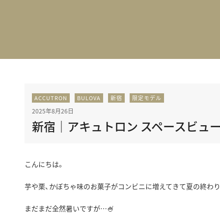
BEST VINTAGE
グランフロント大阪
ACCUTRON
BULOVA
新宿
限定モデル
2025年8月26日
新宿｜アキュトロン スペースビュー
こんにちは。
芋や栗、かぼちゃ味のお菓子がコンビニに増えてきて夏の終わ
まだまだ全然暑いですが…🍧