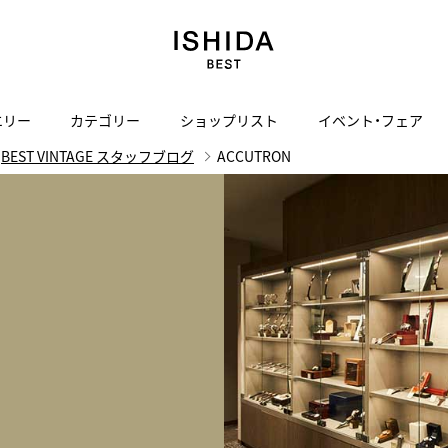
エリー
カテゴリー
ショップリスト
イベント・フェア
BEST VINTAGE スタッフブログ
ACCUTRON
H
I
J
K
L
M
N
O
P
ご来店の予約
会社概要
オンライン相談
サービス
ド
BLOG
ISHIDA表参道
買取り・下取り・委託サービスについて
検索
採用情報
TRON
amazfit
X
ン
アマズフィット
ISHIDA SPECIAL EDITION
I
ヴィンテージブランド一覧はこちら
Luxury Time Lounge
 Heart
ARMINSTROM
デザイナーズ家電
い
ハート
アーミンシュトローム
日用品
i
IWC 表参道ブティック
SA
その他