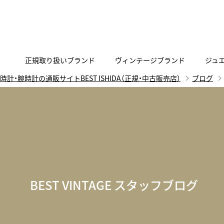
正規取り扱いブランド
ヴィンテージブランド
ジュ
時計・腕時計の通販サイトBEST ISHIDA（正規・中古販売店）
ブログ
A
B
C
D
E
F
G
代表メッセージ
お問い合わせ
YOUTUBE
正規取り扱いブラン
ISHIDA新宿
BEST VINTAGEについて
ニュースリリース
査定お申込み
Accurate Form
ACCU
FACEBOOK
アキュレイトフォルム
アキュトロ
ラグジュアリーウォッチ
TimeVallée ISHIDA Azabudai Hills
ANGEL CLOVER
Angel
ウォッチ
エンジェルクローバー
エンジェル
LINE
スマートウォッチ
BEST VINTAGE スタッフブログ
ブライトリング ブティック GINZA SIX
ASTRON
ATTE
ジュエリー
アストロン
アテッサ