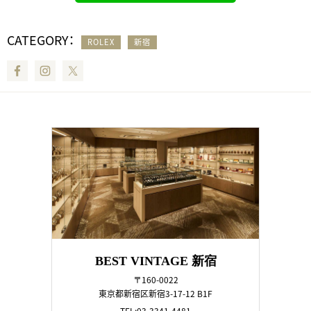
CATEGORY：
ROLEX
新宿
Facebook
Instagram
Twitter
BEST VINTAGE 新宿
〒160-0022
東京都新宿区新宿3-17-12 B1F
TEL:03-3341-4481