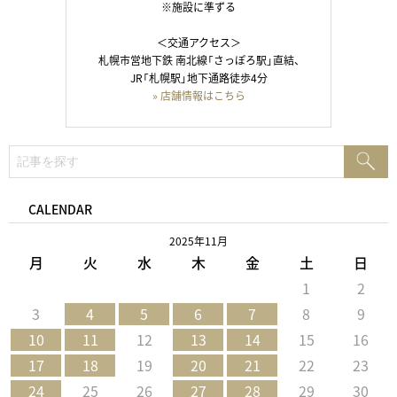
※施設に準ずる
＜交通アクセス＞
札幌市営地下鉄 南北線「さっぽろ駅」直結、
JR「札幌駅」地下通路徒歩4分
» 店舗情報はこちら
検
検
索:
索
CALENDAR
2025年11月
月
火
水
木
金
土
日
1
2
3
4
5
6
7
8
9
10
11
12
13
14
15
16
17
18
19
20
21
22
23
24
25
26
27
28
29
30