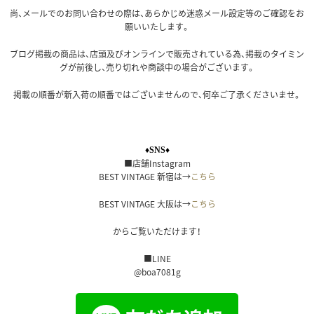
尚、メールでのお問い合わせの際は、あらかじめ迷惑メール設定等のご確認をお
願いいたします。
ブログ掲載の商品は、店頭及びオンラインで販売されている為、掲載のタイミン
グが前後し、売り切れや商談中の場合がございます。
掲載の順番が新入荷の順番ではございませんので、何卒ご了承くださいませ。
♦SNS♦
■店舗Instagram
BEST VINTAGE 新宿は→
こちら
BEST VINTAGE 大阪は→
こちら
からご覧いただけます！
■LINE
@boa7081g