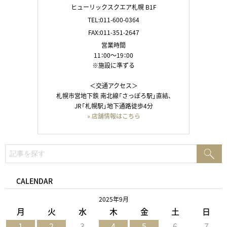
ヒューリックスクエア札幌 B1F
TEL:011-600-0364
FAX:011-351-2647
営業時間
11：00～19：00
※施設に準ずる
＜交通アクセス＞
札幌市営地下鉄 南北線「さっぽろ駅」直結、
JR「札幌駅」地下通路徒歩4分
» 店舗情報はこちら
検
検
索:
索
CALENDAR
2025年9月
月
火
水
木
金
土
日
1
2
3
4
5
6
7