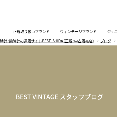
正規取り扱いブランド
ヴィンテージブランド
ジュ
時計・腕時計の通販サイトBEST ISHIDA（正規・中古販売店）
ブログ
A
B
C
D
E
F
G
代表メッセージ
お問い合わせ
YOUTUBE
正規取り扱いブラン
ISHIDA新宿
BEST VINTAGEについて
ニュースリリース
査定お申込み
Accurate Form
ACCU
FACEBOOK
アキュレイトフォルム
アキュトロ
ラグジュアリーウォッチ
TimeVallée ISHIDA Azabudai Hills
ANGEL CLOVER
Angel
ウォッチ
エンジェルクローバー
エンジェル
LINE
スマートウォッチ
BEST VINTAGE スタッフブログ
ブライトリング ブティック GINZA SIX
ASTRON
ATTE
ジュエリー
アストロン
アテッサ