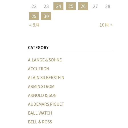
22
23
24
25
26
27
28
29
30
« 8月
10月 »
CATEGORY
A.LANGE＆SOHNE
ACCUTRON
ALAIN SILBERSTEIN
ARMIN STROM
ARNOLD & SON
AUDEMARS PIGUET
BALL WATCH
BELL & ROSS