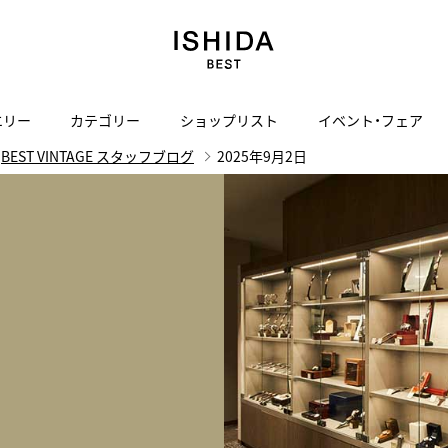
エリー
カテゴリー
ショップリスト
イベント・フェア
BEST VINTAGE スタッフブログ
2025年9月2日
H
I
J
K
L
M
N
O
P
ご来店の予約
会社概要
オンライン相談
サービス
ド
BLOG
ISHIDA表参道
買取り・下取り・委託サービスについて
検索
採用情報
TRON
amazfit
X
ン
アマズフィット
ISHIDA SPECIAL EDITION
I
ヴィンテージブランド一覧はこちら
Luxury Time Lounge
 Heart
ARMINSTROM
デザイナーズ家電
い
ハート
アーミンシュトローム
日用品
i
IWC 表参道ブティック
SA
その他