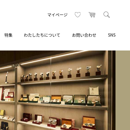
お気に入り
カート
検索
マイページ
特集
わたしたちについて
お問い合わせ
SNS
R
S
T
U
V
W
X
Z
買取り・下取り・委託サービス
CSR
ヴィンテージブランド
INSTAGRAM
ISHIDA N43°（札幌）
AMIDA
TikTok
アミダ
SHIDA いいモノ Selection
ブライトリング ブティック 銀座
Arnold & Son
いモノ Gift selection
アーノルド＆サン
.s.d.(アイエスディー)
BEST VINTAGE
新宿