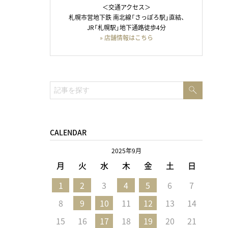
＜交通アクセス＞
札幌市営地下鉄 南北線「さっぽろ駅」直結、
JR「札幌駅」地下通路徒歩4分
» 店舗情報はこちら
検
検
索
索:
CALENDAR
2025年9月
月
火
水
木
金
土
日
1
2
3
4
5
6
7
8
9
10
11
12
13
14
15
16
17
18
19
20
21