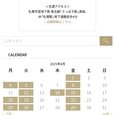
＜交通アクセス＞
札幌市営地下鉄 南北線「さっぽろ駅」直結、
JR「札幌駅」地下通路徒歩4分
» 店舗情報はこちら
検
検
索:
索
CALENDAR
2025年8月
月
火
水
木
金
土
日
1
2
3
4
5
6
7
8
9
10
11
12
13
14
15
16
17
18
19
20
21
22
23
24
25
26
27
28
29
30
31
« 7月
9月 »