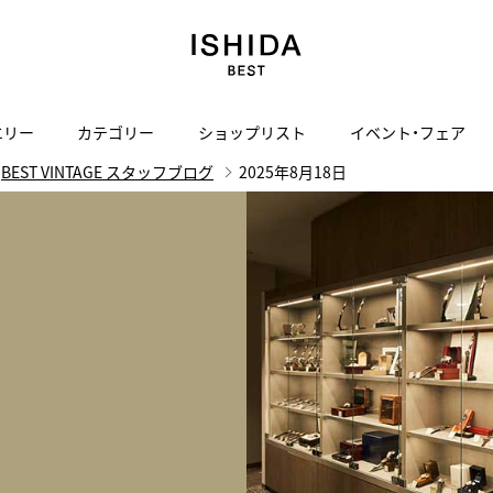
エリー
カテゴリー
ショップリスト
イベント・フェア
BEST VINTAGE スタッフブログ
2025年8月18日
H
I
J
K
L
M
N
O
P
ご来店の予約
会社概要
オンライン相談
サービス
ド
BLOG
ISHIDA表参道
買取り・下取り・委託サービスについて
検索
採用情報
TRON
amazfit
X
ン
アマズフィット
ISHIDA SPECIAL EDITION
I
ヴィンテージブランド一覧はこちら
Luxury Time Lounge
 Heart
ARMINSTROM
デザイナーズ家電
い
ハート
アーミンシュトローム
日用品
i
IWC 表参道ブティック
SA
その他