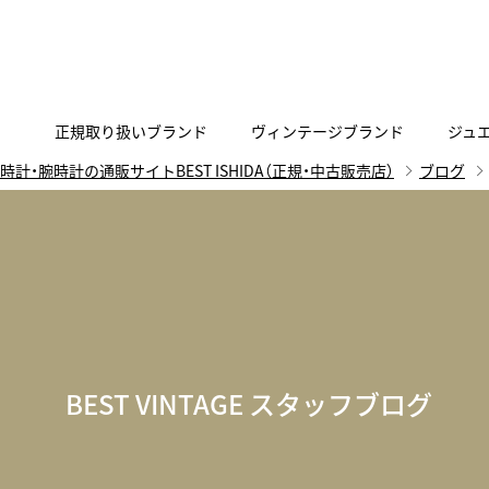
正規取り扱いブランド
ヴィンテージブランド
ジュ
時計・腕時計の通販サイトBEST ISHIDA（正規・中古販売店）
ブログ
A
B
C
D
E
F
G
代表メッセージ
お問い合わせ
YOUTUBE
正規取り扱いブラン
ISHIDA新宿
BEST VINTAGEについて
ニュースリリース
査定お申込み
Accurate Form
ACCU
FACEBOOK
アキュレイトフォルム
アキュトロ
ラグジュアリーウォッチ
TimeVallée ISHIDA Azabudai Hills
ANGEL CLOVER
Angel
ウォッチ
エンジェルクローバー
エンジェル
LINE
スマートウォッチ
BEST VINTAGE スタッフブログ
ブライトリング ブティック GINZA SIX
ASTRON
ATTE
ジュエリー
アストロン
アテッサ