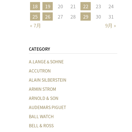
18
19
20
21
22
23
24
25
26
27
28
29
30
31
« 7月
9月 »
CATEGORY
A.LANGE＆SOHNE
ACCUTRON
ALAIN SILBERSTEIN
ARMIN STROM
ARNOLD & SON
AUDEMARS PIGUET
BALL WATCH
BELL & ROSS