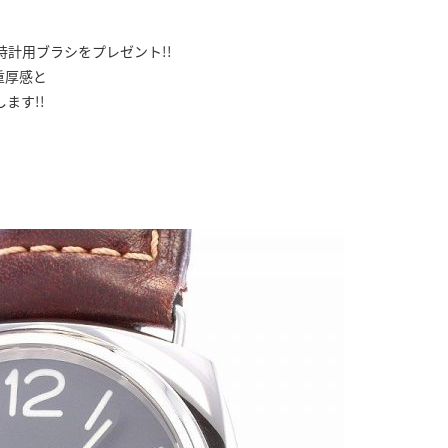
計用ブラシをプレゼント!!
重厚感と
ます!!