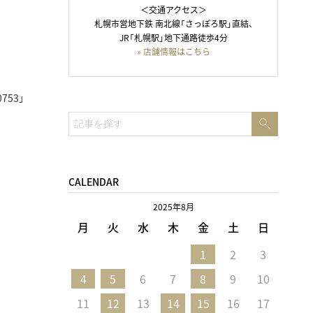
＜交通アクセス＞
札幌市営地下鉄 南北線「さっぽろ駅」直結、
JR「札幌駅」地下通路徒歩4分
» 店舗情報はこちら
53」
検
検
索
索:
CALENDAR
2025年8月
月
火
水
木
金
土
日
1
2
3
4
5
6
7
8
9
10
11
12
13
14
15
16
17