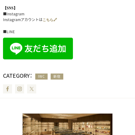
【SNS】
■Instagram
Instagramアカウントは
こちら🔗
■LINE
CATEGORY：
IWC
新宿
Facebook
Instagram
Twitter