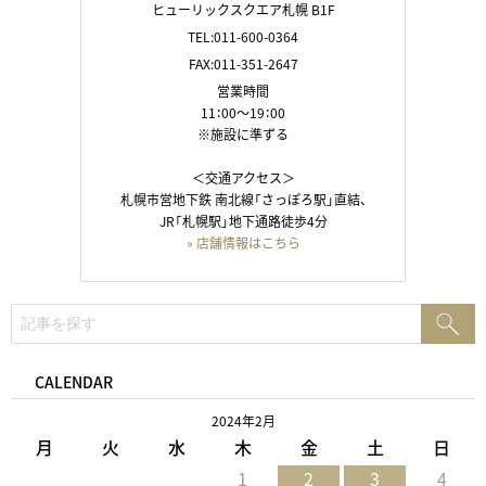
ヒューリックスクエア札幌 B1F
TEL:011-600-0364
FAX:011-351-2647
営業時間
11：00～19：00
※施設に準ずる
＜交通アクセス＞
札幌市営地下鉄 南北線「さっぽろ駅」直結、
JR「札幌駅」地下通路徒歩4分
» 店舗情報はこちら
検
検
索:
索
CALENDAR
2024年2月
月
火
水
木
金
土
日
1
2
3
4