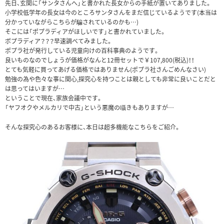
先日、玄関に「サンタさんへ」と書かれた長女からの手紙が置いてありました。
小学校低学年の長女は今のところサンタさんをまだ信じているようです(本当は
分かっていながらこちらが騙されているのかも…)
そこには「ポプラディアがほしいです」と書かれていました。
ポプラディア？？？早速調べてみました。
ポプラ社が発行している児童向けの百科事典のようです。
良いものなのでしょうが価格がなんと12冊セットで￥107,800(税込)！！
とても気軽に買ってあげる価格ではありません(ポプラ社さんごめんなさい)
勉強の為や色々な事に関心,探究心を持つことは親としても非常に良いことだと
は思ってはいますが…
ということで現在、家族会議中です。
「ヤフオクやメルカリで中古」という悪魔の囁きもありますが…
そんな探究心のあるお客様に、本日は超多機能なこちらをご紹介。