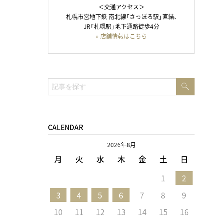
＜交通アクセス＞
札幌市営地下鉄 南北線「さっぽろ駅」直結、
JR「札幌駅」地下通路徒歩4分
» 店舗情報はこちら
検
検
索
索:
CALENDAR
2026年8月
月
火
水
木
金
土
日
1
2
3
4
5
6
7
8
9
10
11
12
13
14
15
16