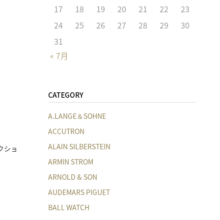
17
18
19
20
21
22
23
24
25
26
27
28
29
30
31
« 7月
CATEGORY
A.LANGE＆SOHNE
ACCUTRON
ALAIN SILBERSTEIN
クショ
ARMIN STROM
ARNOLD & SON
AUDEMARS PIGUET
BALL WATCH