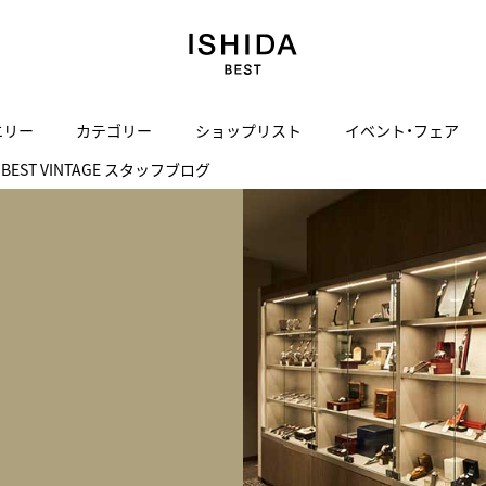
エリー
カテゴリー
ショップリスト
イベント・フェア
BEST VINTAGE スタッフブログ
H
I
J
K
L
M
N
O
P
ご来店の予約
会社概要
オンライン相談
サービス
ド
BLOG
ISHIDA表参道
買取り・下取り・委託サービスについて
検索
採用情報
TRON
amazfit
X
ン
アマズフィット
ISHIDA SPECIAL EDITION
I
ヴィンテージブランド一覧はこちら
Luxury Time Lounge
 Heart
ARMINSTROM
デザイナーズ家電
い
ハート
アーミンシュトローム
日用品
i
IWC 表参道ブティック
SA
その他