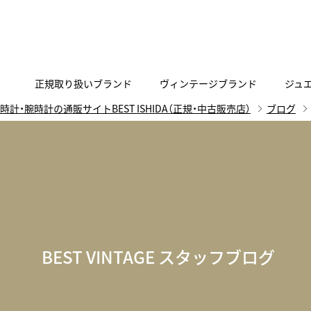
正規取り扱いブランド
ヴィンテージブランド
ジュ
時計・腕時計の通販サイトBEST ISHIDA（正規・中古販売店）
ブログ
A
B
C
D
E
F
G
代表メッセージ
お問い合わせ
YOUTUBE
正規取り扱いブラン
ISHIDA新宿
BEST VINTAGEについて
ニュースリリース
査定お申込み
Accurate Form
ACCU
FACEBOOK
アキュレイトフォルム
アキュトロ
ラグジュアリーウォッチ
TimeVallée ISHIDA Azabudai Hills
ANGEL CLOVER
Angel
ウォッチ
エンジェルクローバー
エンジェル
LINE
スマートウォッチ
BEST VINTAGE スタッフブログ
ブライトリング ブティック GINZA SIX
ASTRON
ATTE
ジュエリー
アストロン
アテッサ