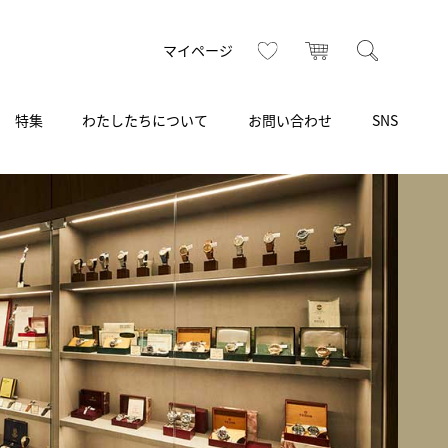
お気に入り
カート
検索
マイページ
特集
わたしたちについて
お問い合わせ
SNS
R
S
T
U
V
W
X
Z
買取り・下取り・委託サービス
CSR
ヴィンテージブランド
INSTAGRAM
ISHIDA N43°（札幌）
AMIDA
TikTok
アミダ
SHIDA いいモノ Selection
ブライトリング ブティック 銀座
Arnold & Son
いモノ Gift selection
アーノルド＆サン
.s.d.(アイエスディー)
BEST VINTAGE
新宿